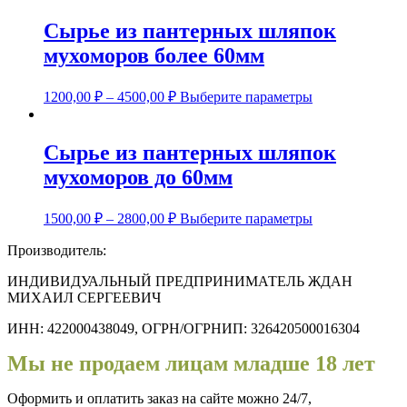
имеет
товара.
несколько
Сырье из пантерных шляпок
вариаций.
мухоморов более 60мм
Опции
можно
выбрать
Этот
1200,00
₽
–
4500,00
₽
Выберите параметры
на
товар
странице
имеет
товара.
несколько
Сырье из пантерных шляпок
вариаций.
мухоморов до 60мм
Опции
можно
выбрать
Этот
1500,00
₽
–
2800,00
₽
Выберите параметры
на
товар
странице
имеет
Производитель:
товара.
несколько
вариаций.
ИНДИВИДУАЛЬНЫЙ ПРЕДПРИНИМАТЕЛЬ ЖДАН
Опции
МИХАИЛ СЕРГЕЕВИЧ
можно
ИНН: 422000438049, ОГРН/ОГРНИП: 326420500016304
выбрать
на
Мы не продаем лицам младше 18 лет
странице
товара.
Оформить и оплатить заказ на сайте можно 24/7,