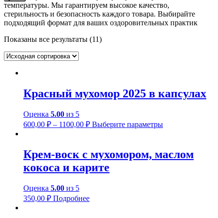
температуры. Мы гарантируем высокое качество,
стерильность и безопасность каждого товара. Выбирайте
подходящий формат для ваших оздоровительных практик
Показаны все результаты (11)
Красный мухомор 2025 в капсулах
Оценка
5.00
из 5
Этот
600,00
₽
–
1100,00
₽
Выберите параметры
товар
имеет
несколько
Крем-воск с мухомором, маслом
вариаций.
кокоса и карите
Опции
можно
выбрать
Оценка
5.00
из 5
на
350,00
₽
Подробнее
странице
товара.