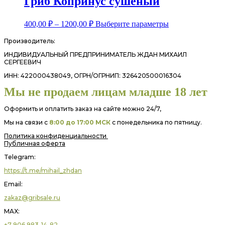
Гриб Копринус сушеный
Этот
400,00
₽
–
1200,00
₽
Выберите параметры
товар
имеет
Производитель:
несколько
ИНДИВИДУАЛЬНЫЙ ПРЕДПРИНИМАТЕЛЬ ЖДАН МИХАИЛ
вариаций.
СЕРГЕЕВИЧ
Опции
ИНН: 422000438049, ОГРН/ОГРНИП: 326420500016304
можно
выбрать
Мы не продаем лицам младше 18 лет
на
странице
Оформить и оплатить заказ на сайте можно 24/7,
товара.
Мы на связи с
8:00 до 17:00 МСК
с понедельника по пятницу.
Политика конфиденциальности
Публичная оферта
Telegram:
https://t.me/mihail_zhdan
Email:
zakaz@gribsale.ru
MAX:
+7 906 983-14-82